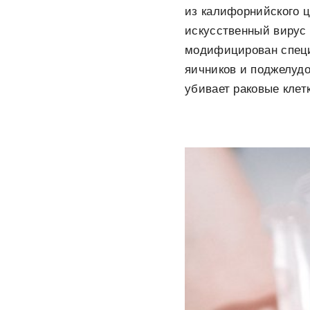
из калифорнийского це
искусственный вирус 
модифицирован специ
яичников и поджелудо
убивает раковые клетк