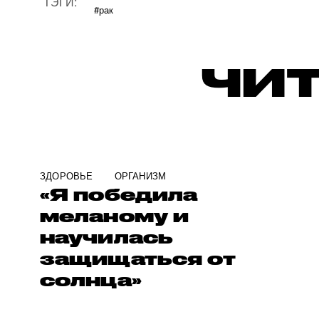
ТЭГИ:
#рак
ЧИТ
ЗДОРОВЬЕ
ОРГАНИЗМ
«Я победила
меланому и
научилась
защищаться от
солнца»