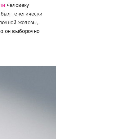
ели
человеку
 был генетически
лочной железы,
то он выборочно