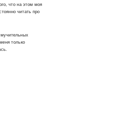
ого, что на этом моя
стоянно читать про
и мучительных
меня только
ась.