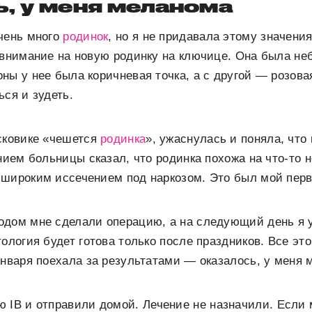
, у меня меланома
чень много
родинок
, но я не придавала этому значения
 внимание на новую родинку на ключице. Она была не
ны у нее была коричневая точка, а с другой — розова
ься и зудеть.
сковике «чешется
родинка
», ужаснулась и поняла, что
ением больницы сказал, что родинка похожа на что-то 
широким иссечением под наркозом. Это был мой перв
одом мне сделали операцию, а на следующий день я 
ология будет готова только после праздников. Все это
января поехала за результатами — оказалось, у меня 
ю IB
и отправили домой. Лечение не назначили. Если