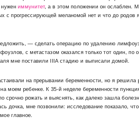
, нужен
иммунитет
, а в этом положении он ослаблен. М
х с прогрессирующей меланомой нет и что до родов 
предложить, — сделать операцию по удалению лимфоуз
фоузлов, с метастазом оказался только тот один, по 
раля мне поставили
IIIA стадию
и выписали домой.
стаивали на прерывании беременности, но я решила р
 на моем ребенке. К 35-й неделе беременности пункц
о срочно рожать и выяснять, как далеко зашла болез
ась дочка, мне позвонили: исследование показало, что
мое главное.