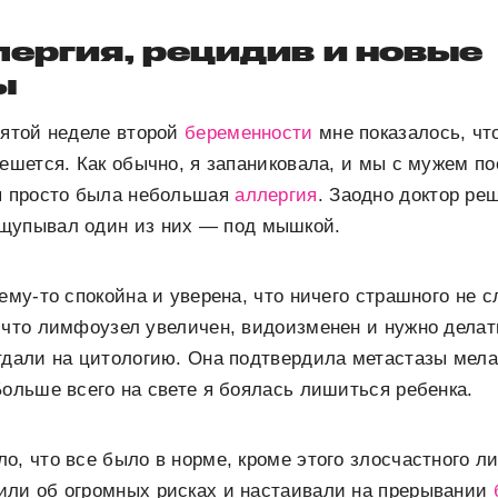
лергия, рецидив и новые
ы
сятой неделе второй
беременности
мне показалось, чт
чешется. Как обычно, я запаниковала, и мы с мужем по
ня просто была небольшая
аллергия
. Заодно доктор ре
щупывал один из них — под мышкой.
чему-то спокойна и уверена, что ничего страшного не 
 что лимфоузел увеличен, видоизменен и нужно делат
тдали на цитологию. Она подтвердила метастазы мела
Больше всего на свете я боялась лишиться ребенка.
о, что все было в норме, кроме этого злосчастного 
или об огромных рисках и настаивали на прерывании