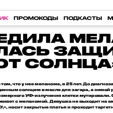
ИК
ПРОМОКОДЫ
ПОДКАСТЫ
М
БЕДИЛА МЕ
ИЛАСЬ ЗАЩ
ОТ СОЛНЦА
 том, что у нее меланома, в 25 лет. До диагн
денным солнцем в масле для загара, а зимой 
резмерного УФ-излучения клетки мутировали. 
 живет с меланомой. Девушка не выходит на а
0\+, носит закрытые платья и проходит таргет