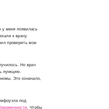
о у меня появилась
ехали к врачу.
шил проверить мои
случилось. Но врач
ь пункцию.
номы. Это означало,
лимфоузла под
беременности
. Чтобы