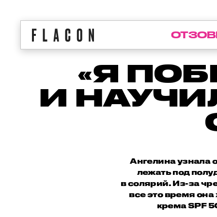
ОТЗОВ
«Я ПО
И НАУЧ
Ангелина узнала о
лежать под полу
в солярий. Из-за ч
все это время она
крема SPF 5