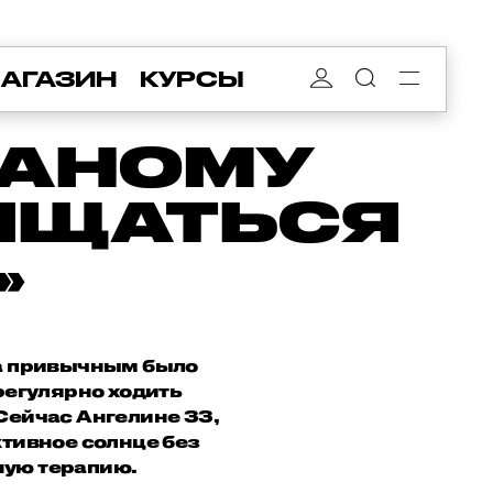
АГАЗИН
КУРСЫ
ЛАНОМУ
ИЩАТЬСЯ
»
оза привычным было
регулярно ходить
Сейчас Ангелине 33,
ктивное солнце без
ную терапию.