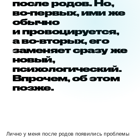
после родов. Но,
во-первых, ими же
обычно
и провоцируется,
а во-вторых, его
заменяет сразу же
новый,
психологический.
Впрочем, об этом
позже.
Лично у меня после родов появились проблемы