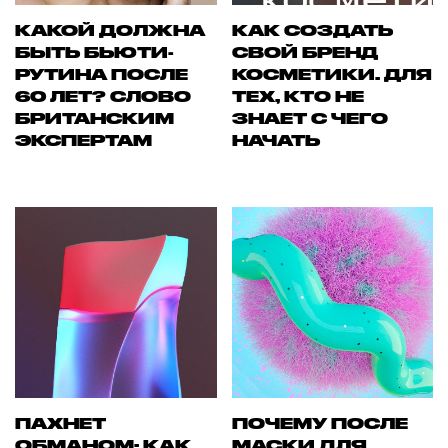
КАКОЙ ДОЛЖНА
КАК СОЗДАТЬ
БЫТЬ БЬЮТИ-
СВОЙ БРЕНД
РУТИНА ПОСЛЕ
КОСМЕТИКИ. ДЛЯ
60 ЛЕТ? СЛОВО
ТЕХ, КТО НЕ
БРИТАНСКИМ
ЗНАЕТ С ЧЕГО
ЭКСПЕРТАМ
НАЧАТЬ
ПАХНЕТ
ПОЧЕМУ ПОСЛЕ
ОБМАНОМ: КАК
МАСКИ ДЛЯ