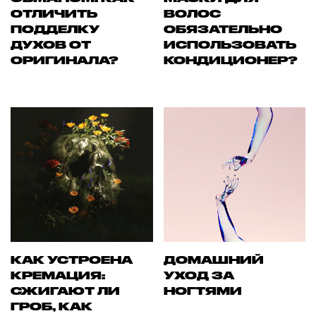
ОТЛИЧИТЬ
ВОЛОС
ПОДДЕЛКУ
ОБЯЗАТЕЛЬНО
ДУХОВ ОТ
ИСПОЛЬЗОВАТЬ
ОРИГИНАЛА?
КОНДИЦИОНЕР?
КАК УСТРОЕНА
ДОМАШНИЙ
КРЕМАЦИЯ:
УХОД ЗА
СЖИГАЮТ ЛИ
НОГТЯМИ
ГРОБ, КАК