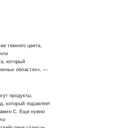
ее темного цвета,
 или
а, который
ленных областях», —
гут продукты,
д, который подавляет
тамин C. Еще нужно
ело
оздействия солнца».