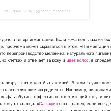
т FLACON MAGAZINE (@flacon_magazine)
е дело в гиперпигментации. Если кожа под глазами бол
е, проблема может скрываться в этом. «Пигментация
то перепроизводство меланина, натурального пигмент
их клетках и отвечает за кожу и
цвет волос
, в опреде
ть вокруг глаз может быть темной. В этом случае помо
есть осветляющие ингредиенты. Например, ниацинами
 альфа-арбутин, эффективно осветляющий кожу, и ви
 кожу от солнца: «
Санскрин
очень важен, если все д
ак как синяки под глазами станут только хуже из-за в