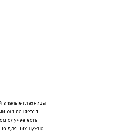
й впалые глазницы
ми объясняется
том случае есть
 но для них нужно