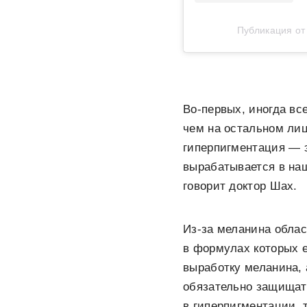
Публикация о
Во-первых, иногда вс
чем на остальном лиц
гиперпигментация — э
вырабатывается в наш
говорит доктор Шах.
Из-за меланина облас
в формулах которых 
выработку меланина,
обязательно защищать
в гиперпигментации, т