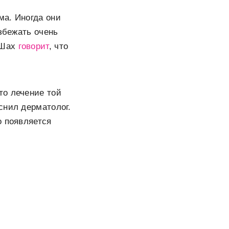
ма. Иногда они
збежать очень
 Шах
говорит
, что
то лечение той
снил дерматолог.
о появляется