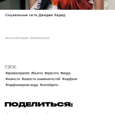
Социальные сети Джиджи Хадид
Фото обложки: Shutterstock.
ТЭГИ:
#ароматерапия
#бьюти
#красота
#мода
#новости
#новости знаменитостей
#парфюм
#парфюмерная вода
#селебрити
ПОДЕЛИТЬСЯ: