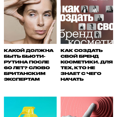
КАКОЙ ДОЛЖНА
КАК СОЗДАТЬ
БЫТЬ БЬЮТИ-
СВОЙ БРЕНД
РУТИНА ПОСЛЕ
КОСМЕТИКИ. ДЛЯ
60 ЛЕТ? СЛОВО
ТЕХ, КТО НЕ
БРИТАНСКИМ
ЗНАЕТ С ЧЕГО
ЭКСПЕРТАМ
НАЧАТЬ