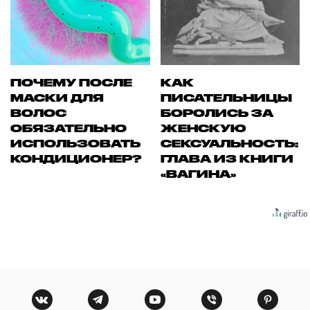
ПОЧЕМУ ПОСЛЕ
КАК
МАСКИ ДЛЯ
ПИСАТЕЛЬНИЦЫ
ВОЛОС
БОРОЛИСЬ ЗА
ОБЯЗАТЕЛЬНО
ЖЕНСКУЮ
ИСПОЛЬЗОВАТЬ
СЕКСУАЛЬНОСТЬ:
КОНДИЦИОНЕР?
ГЛАВА ИЗ КНИГИ
«ВАГИНА»