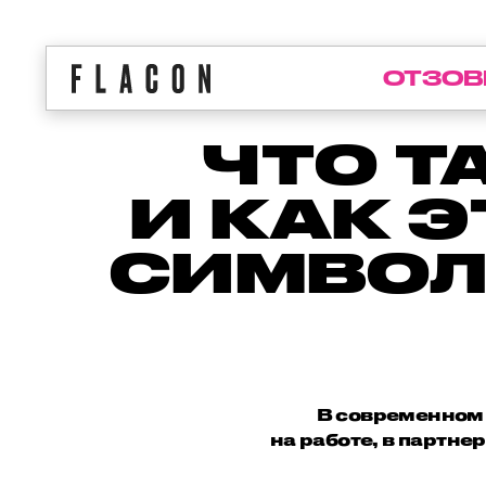
ОТЗОВ
ЧТО Т
И КАК 
СИМВОЛ
В современном 
на работе, в партне