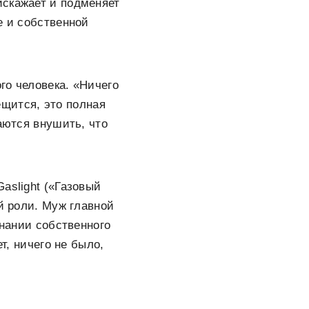
искажает и подменяет
е и собственной
го человека. «Ничего
рещится, это полная
аются внушить, что
aslight («Газовый
й роли. Муж главной
знании собственного
т, ничего не было,