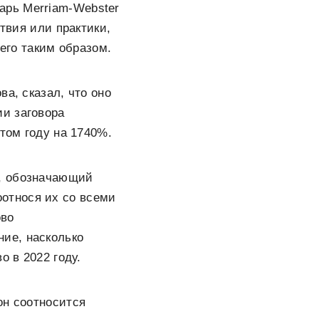
арь Merriam-Webster
ствия или практики,
 его таким образом.
а, сказал, что оно
и заговора
том году на 1740%.
н, обозначающий
относя их со всеми
ово
ие, насколько
о в 2022 году.
он соотносится