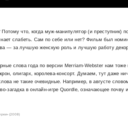
 Потому что, когда муж-манипулятор (и преступник) по
инает слабеть. Сам по себе или нет? Фильм был номи
два — за лучшую женскую роль и лучшую работу декор
рные слова года по версии Merriam-Webster нам тоже 
крон, олигарх, королева-консорт. Думаем, тут даже ни
слова не такие очевидные. Например, в августе слово
ово-загадка в онлайн-игре Quordle, означающее почву 
рки» (2008)