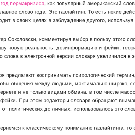
ь
год пермакризиса
, как популярный американский слов
авное слово года. Это газлайтинг. То есть некие дей
водит в своих целях в заблуждение другого, используя
ер Соколовски, комментируя выбор в пользу этого слов
ашу новую реальность: дезинформацию и фейки, теори
го слова в электронной версии словаря увеличился в э
ря предлагают воспринимать психологический терми
обы общения между людьми, максимально широко, со
рнете и не только видами обмана, в том числе масс
фейки. При этом редакторы словаря обращают вниман
, от политических до личных, использовалось это слов
ернемся к классическому пониманию газлайтинга, то 