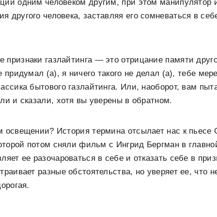
ции одним человеком другим, при этом манипулятор 
я другого человека, заставляя его сомневаться в себ
 признаки газлайтинга — это отрицание памяти друго
е придумал (а), я ничего такого не делал (а), тебе ме
лассика бытового газлайтинга. Или, наоборот, вам пыт
али и сказали, хотя вы уверены в обратном.
м освещении? История термина отсылает нас к пьесе G
 которой потом сняли фильм с Ингрид Бергман в главно
вляет ее разочароваться в себе и отказать себе в при
траивает разные обстоятельства, но уверяет ее, что не
дорогая.