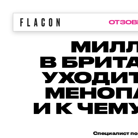
ОТЗОВ
МИЛ
В БРИ
УХОДИТ
МЕНОПА
И К ЧЕ
Специалист по 