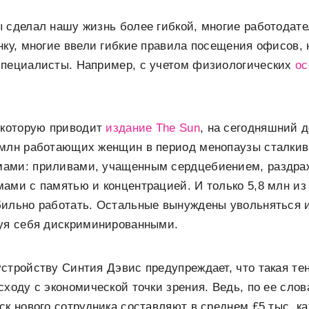
 сделал нашу жизнь более гибкой, многие работодат
нку, многие ввели гибкие правила посещения офисов, 
специалисты. Например, с учетом физиологических
ос
 которую приводит
издание The Sun
, на сегодняшний 
 млн работающих женщин в период менопаузы сталки
ами: приливами, учащенным сердцебиением, раздра
ами с памятью и концентрацией. И только 5,8 млн из
бильно работать. Остальные вынуждены увольняться 
вуя себя дискриминированными.
стройству Синтия Дэвис предупреждает, что такая те
сходу с экономической точки зрения. Ведь, по ее слов
ск нового сотрудника составляют в среднем £5 тыс. ка