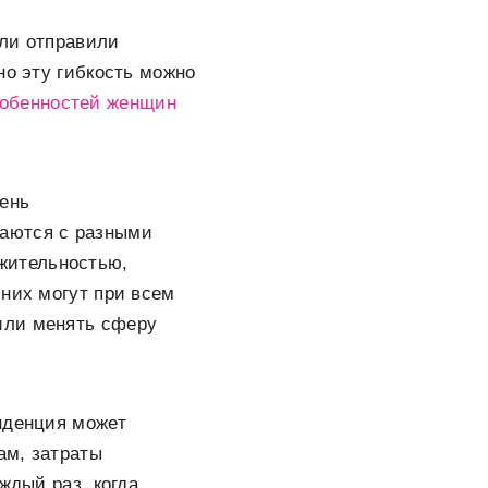
ели отправили
но эту гибкость можно
обенностей женщин
день
ваются с разными
жительностью,
 них могут при всем
или менять сферу
нденция может
ам, затраты
ждый раз, когда