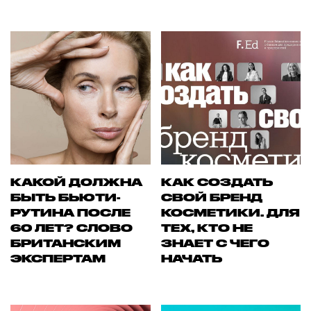
КАКОЙ ДОЛЖНА
КАК СОЗДАТЬ
БЫТЬ БЬЮТИ-
СВОЙ БРЕНД
РУТИНА ПОСЛЕ
КОСМЕТИКИ. ДЛЯ
60 ЛЕТ? СЛОВО
ТЕХ, КТО НЕ
БРИТАНСКИМ
ЗНАЕТ С ЧЕГО
ЭКСПЕРТАМ
НАЧАТЬ