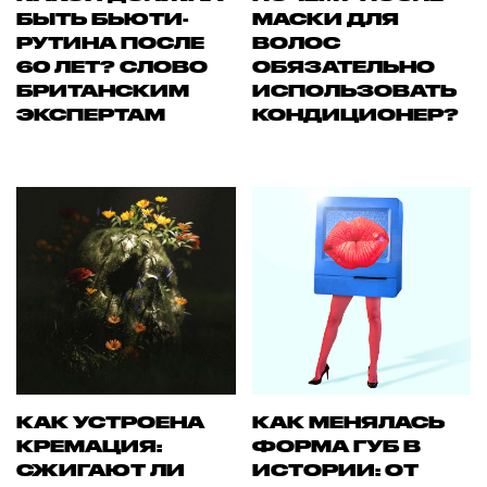
БЫТЬ БЬЮТИ-
МАСКИ ДЛЯ
РУТИНА ПОСЛЕ
ВОЛОС
60 ЛЕТ? СЛОВО
ОБЯЗАТЕЛЬНО
БРИТАНСКИМ
ИСПОЛЬЗОВАТЬ
ЭКСПЕРТАМ
КОНДИЦИОНЕР?
КАК УСТРОЕНА
КАК МЕНЯЛАСЬ
КРЕМАЦИЯ:
ФОРМА ГУБ В
СЖИГАЮТ ЛИ
ИСТОРИИ: ОТ