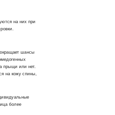
уются на них при
ровки.
 сокращает шансы
комедогенных
а прыщи или нет.
ся на кожу спины,
ндивидуальные
лица более