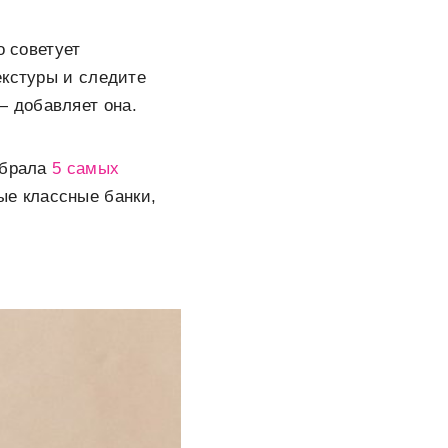
о советует
екстуры и следите
 добавляет она.
обрала
5 самых
ые классные банки,