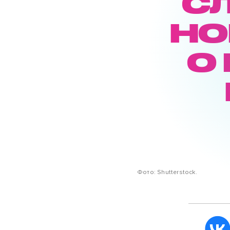
С
НО
О
Фото: Shutterstock.