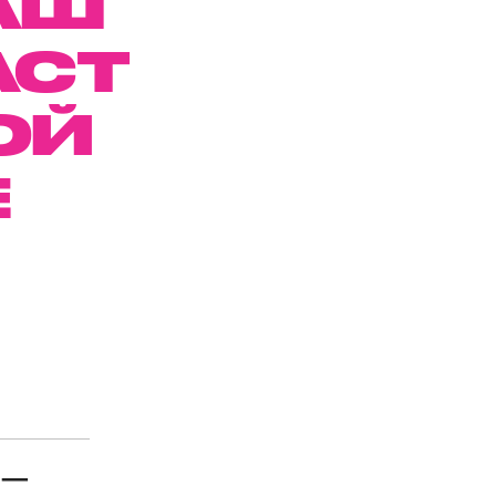
АШ
АСТ
ОЙ
Е
 —