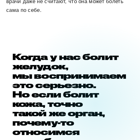
врачи даже не считают, что она может болеть
сама по себе.
Когда у нас болит
желудок,
мы воспринимаем
это серьезно.
Но если болит
кожа, точно
такой же орган,
почему-то
относимся