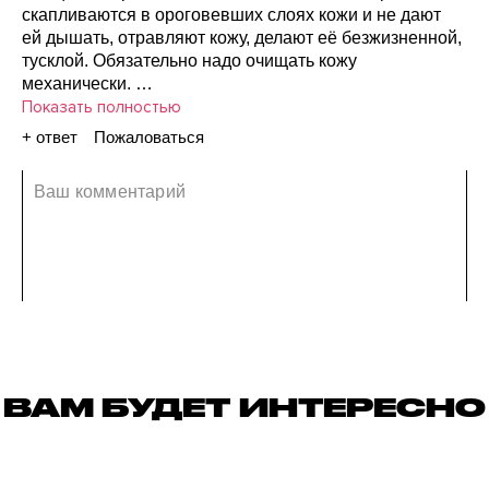
скапливаются
в ороговевших
слоях
кожи
и не дают
ей дышать,
отравляют
кожу,
делают
её безжизненной,
тусклой.
Обязательно
надо
очищать
кожу
механически.
Лучше
Показать полностью
делать
чистку
лица
Итальянским
натуральным
спонжем
с хлопковой
губкой.
Спонж
из льна
и хлопка
+ ответ
Пожаловаться
чистит
кожу
и удаляет
мёртвые
клетки.
Кожа
02 сентября 2021
становится
ровной,
гладкой,
шёлковой.
Исчезают
прыщи,
чёрные
точки,
расширенные
поры.
Спонж
делает
лучшую
чистку
и ещё
используется
как
ежедневная
мочалка
для
лица,
моет
кожу,
наполняет
водой,
увлажняет,
каждая
клеточка
начинает
дышать,
появляется
сияние
кожи.
ВАМ БУДЕТ ИНТЕРЕСНО