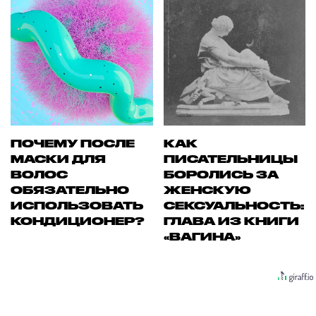
ПОЧЕМУ ПОСЛЕ
КАК
МАСКИ ДЛЯ
ПИСАТЕЛЬНИЦЫ
ВОЛОС
БОРОЛИСЬ ЗА
ОБЯЗАТЕЛЬНО
ЖЕНСКУЮ
ИСПОЛЬЗОВАТЬ
СЕКСУАЛЬНОСТЬ:
КОНДИЦИОНЕР?
ГЛАВА ИЗ КНИГИ
«ВАГИНА»