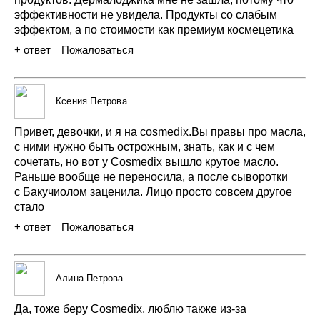
эффективности
не увидела.
Продукты
со слабым
эффектом,
а по стоимости
как
премиум
космецетика
+ ответ
Пожаловаться
19 ноября 2021
Ксения Петрова
Привет,
девочки,
и я на cosmedix.Вы
правы
про
масла,
с ними
нужно
быть
острожным,
знать,
как
и с чем
сочетать,
но вот
у Cosmedix
вышло
крутое
масло.
Раньше
вообще
не переносила,
а после
сыворотки
с Бакучиолом
заценила.
Лицо
просто
совсем
другое
стало
+ ответ
Пожаловаться
23 декабря 2021
Алина Петрова
Да,
тоже
беру
Cosmedix,
люблю
также
из-за