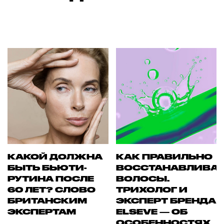
КАКОЙ ДОЛЖНА
КАК ПРАВИЛЬНО
БЫТЬ БЬЮТИ-
ВОССТАНАВЛИВА
РУТИНА ПОСЛЕ
ВОЛОСЫ.
60 ЛЕТ? СЛОВО
ТРИХОЛОГ И
БРИТАНСКИМ
ЭКСПЕРТ БРЕНДА
ЭКСПЕРТАМ
ELSEVE — ОБ
ОСОБЕННОСТЯХ