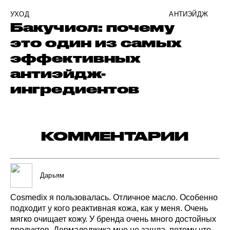
УХОД
АНТИЭЙДЖ
Бакучиол: почему
это один из самых
эффективных
антиэйдж-
ингредиентов
КОММЕНТАРИИ
Дарьям
Cosmedix
я пользовалась.
Отличное
масло.
Особенно
подходит
у кого
реактивная
кожа,
как
у меня.
Очень
мягко
очищает
кожу.
У бренда
очень
много
достойных
продуктов.
Дермалоджика
мне
не зашла,
потому
что