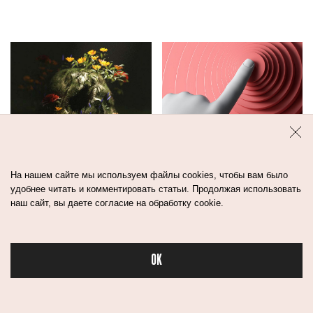
На нашем сайте мы используем файлы cookies, чтобы вам было
удобнее читать и комментировать статьи. Продолжая использовать
КАК УСТРОЕНА
ПОЧЕМУ ПРЫЩИ
наш сайт, вы даете согласие на обработку cookie.
КРЕМАЦИЯ:
ПОЯВЛЯЮТСЯ НА
СЖИГАЮТ ЛИ
ОДНОМ И ТОМ
ГРОБ, КАК
ЖЕ МЕСТЕ?
ВЫБРАТЬ УРНУ И
OK
ПОЧЕМУ ЗА ЭТИМ
Бьюти 
МЕТОДОМ
БУДУЩЕЕ