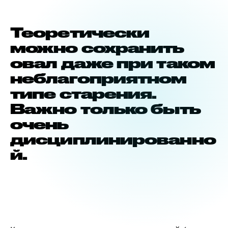
Теоретически
можно сохранить
овал даже при таком
неблагоприятном
типе старения.
Важно только быть
очень
дисциплинированно
й.