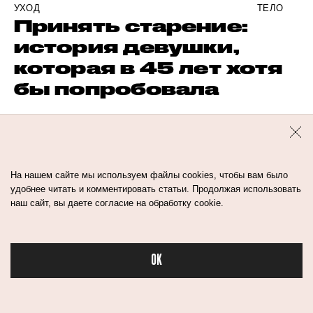
УХОД
ТЕЛО
Принять старение:
история девушки,
которая в 45 лет хотя
бы попробовала
УХОД
АКНЕ
Как избавиться от
На нашем сайте мы используем файлы cookies, чтобы вам было
постакне: золотые
удобнее читать и комментировать статьи. Продолжая использовать
правила и топовые
наш сайт, вы даете согласие на обработку cookie.
процедуры
OK
Бьюти в спорте
КОММЕНТАРИИ