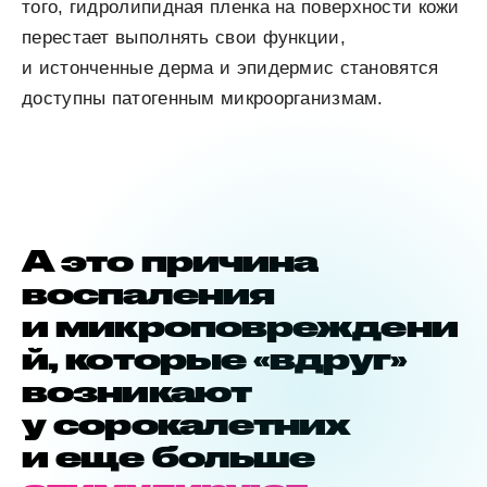
того, гидролипидная пленка на поверхности кожи
перестает выполнять свои функции,
и истонченные дерма и эпидермис становятся
доступны патогенным микроорганизмам.
А это причина
воспаления
и микроповреждени
й, которые «вдруг»
возникают
у сорокалетних
и еще больше