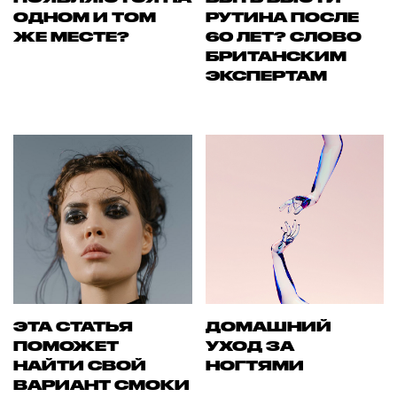
ОДНОМ И ТОМ
РУТИНА ПОСЛЕ
ЖЕ МЕСТЕ?
60 ЛЕТ? СЛОВО
БРИТАНСКИМ
ЭКСПЕРТАМ
ЭТА СТАТЬЯ
ДОМАШНИЙ
ПОМОЖЕТ
УХОД ЗА
НАЙТИ СВОЙ
НОГТЯМИ
ВАРИАНТ СМОКИ