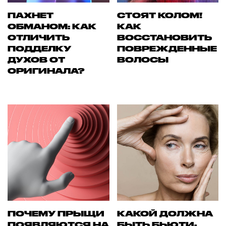
ПАХНЕТ
СТОЯТ КОЛОМ!
ОБМАНОМ: КАК
КАК
ОТЛИЧИТЬ
ВОССТАНОВИТЬ
ПОДДЕЛКУ
ПОВРЕЖДЕННЫЕ
ДУХОВ ОТ
ВОЛОСЫ
ОРИГИНАЛА?
ПОЧЕМУ ПРЫЩИ
КАКОЙ ДОЛЖНА
ПОЯВЛЯЮТСЯ НА
БЫТЬ БЬЮТИ-