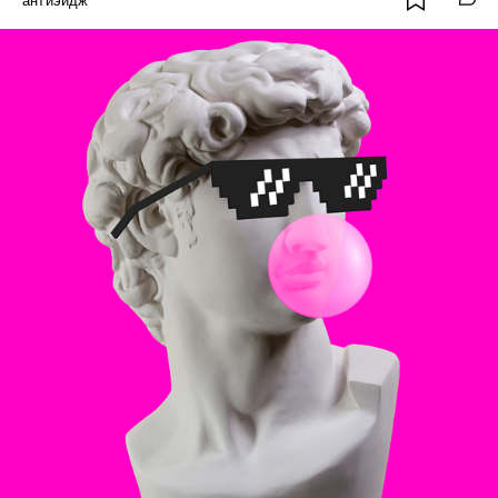
антиэйдж