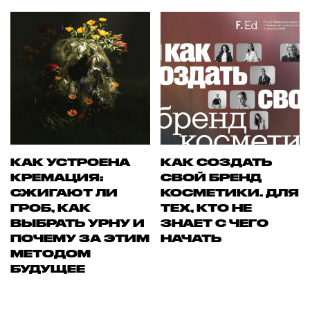
КАК УСТРОЕНА
КАК СОЗДАТЬ
КРЕМАЦИЯ:
СВОЙ БРЕНД
СЖИГАЮТ ЛИ
КОСМЕТИКИ. ДЛЯ
ГРОБ, КАК
ТЕХ, КТО НЕ
ВЫБРАТЬ УРНУ И
ЗНАЕТ С ЧЕГО
ПОЧЕМУ ЗА ЭТИМ
НАЧАТЬ
МЕТОДОМ
БУДУЩЕЕ