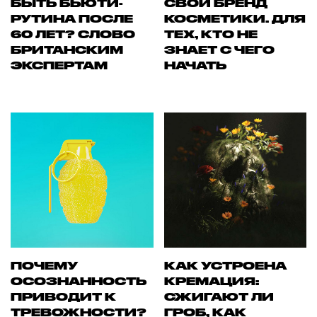
БЫТЬ БЬЮТИ-
СВОЙ БРЕНД
РУТИНА ПОСЛЕ
КОСМЕТИКИ. ДЛЯ
60 ЛЕТ? СЛОВО
ТЕХ, КТО НЕ
БРИТАНСКИМ
ЗНАЕТ С ЧЕГО
ЭКСПЕРТАМ
НАЧАТЬ
ПОЧЕМУ
КАК УСТРОЕНА
ОСОЗНАННОСТЬ
КРЕМАЦИЯ:
ПРИВОДИТ К
СЖИГАЮТ ЛИ
ТРЕВОЖНОСТИ?
ГРОБ, КАК