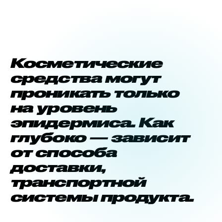
Косметические
средства могут
проникать только
на уровень
эпидермиса. Как
глубоко — зависит
от
способа
доставки,
транспортной
системы продукта.