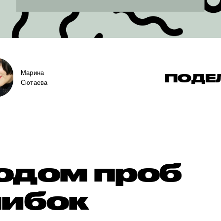
Марина
ПОДЕ
Сютаева
одом проб
шибок