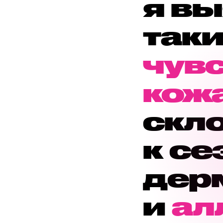
я вы
таки
чув
кож
скл
к с
дер
и
ал