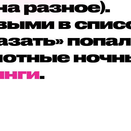
на разное).
выми в спис
азать» попа
лотные ночн
инги
.