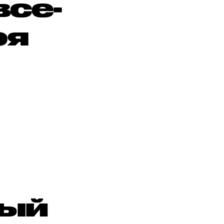
все-
оя
ый