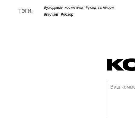
#уходовая косметика
#уход за лицом
ТЭГИ:
#пилинг
#обзор
К