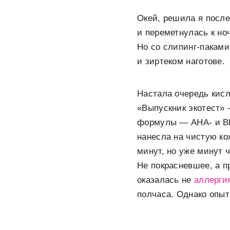
Окей, решила я после
и переметнулась к но
Но со слипинг-паками
и зиртеком наготове.
Настала очередь кисл
«Выпускник экотест» 
формулы — АНА- и ВН
нанесла на чистую ко
минут, но уже минут 
Не покрасневшее, а п
оказалась не
аллерги
полчаса. Однако опыт