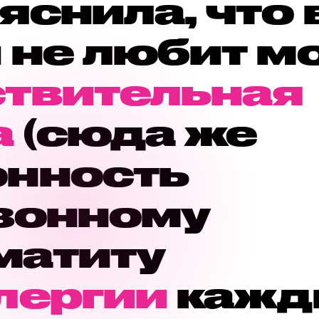
яснила, что 
 не любит м
ствительная
а
(сюда же
онность
езонному
матиту
лергии
кажд