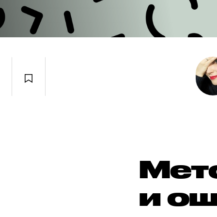
Мет
и о