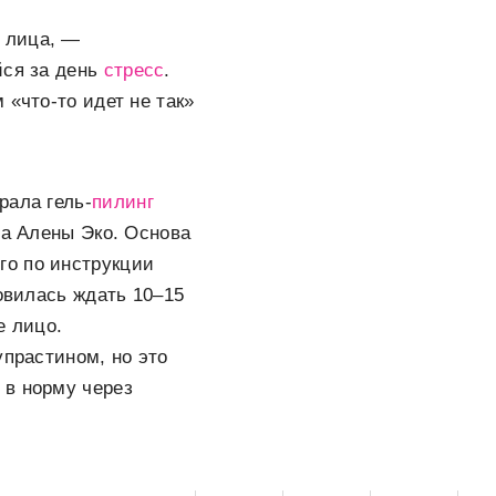
лица, —
йся за день
стресс
.
 «что-то идет не так»
рала гель-
пилинг
ра Алены Эко. Основа
го по инструкции
товилась ждать 10–15
е лицо.
упрастином, но это
 в норму через