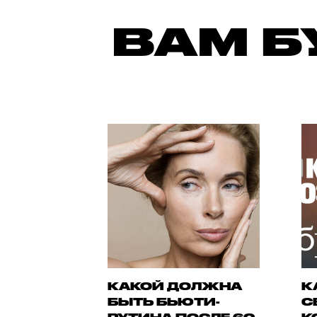
ВАМ Б
КАКОЙ ДОЛЖНА
К
БЫТЬ БЬЮТИ-
С