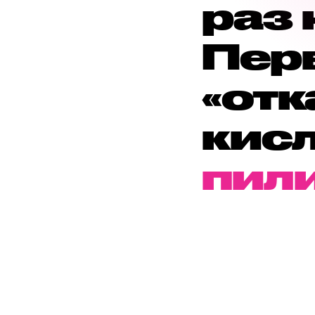
раз 
Пер
«отк
кис
пил