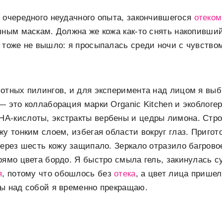
 очередного неудачного опыта, закончившегося
отеком
чным маскам. Должна же кожа как-то снять накопивши
 тоже не вышло: я просыпалась среди ночи с чувством
отных пилингов, и для эксперимента над лицом я выб
— это коллаборация марки Organic Kitchen и экоблоге
А-кислоты, экстракты вербены и цедры лимона. Стро
жу тонким слоем, избегая области вокруг глаз. Приго
через шесть кожу защипало. Зеркало отразило багрово
рямо цвета бордо. Я быстро смыла гель, закинулась с
я
, потому что обошлось без
отека
, а цвет лица пришел
ы над собой я временно прекращаю.