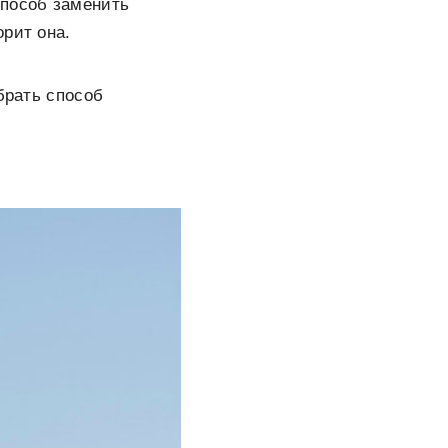
способ заменить
рит она.
брать способ