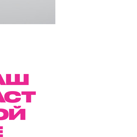
АШ
АСТ
ОЙ
Е