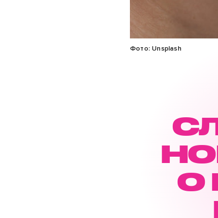
Фото: Unsplash
С
НО
О