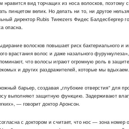
м нравится вид торчащих из носа волосков, поэтому 
ть пинцетом велик. Но делать ни то, ни другое нельзя
ьный директор Rubis Tweezers Фидес Балдесбергер го
са опасна.
дирание волосков повышает риск бактериального и 
ого врастания волос и даже назального фурункулеза
поминают, что волосы играют огромную роль в защит
екомых и других раздражителей, которые мы вдыхаем
ожный барьер, создавая „глубокие отверстия“ для пр
носу выполняют защитную функцию. Задерживают влаг
гких», — говорит доктор Аронсон.
огласна с доктором и считает, что нос — зона номер о