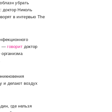
соблазн убрать
: доктор Николь
ворят в интервью The
инфекционного
», —
говорит
доктор
е организма
.
оникновения
у и делают воздух
дин, где нельзя