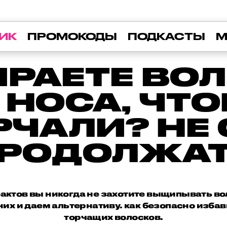
ИК
ПРОМОКОДЫ
ПОДКАСТЫ
М
РАЕТЕ ВО
 НОСА, ЧТ
РЧАЛИ? НЕ
РОДОЛЖА
фактов вы никогда не захотите выщипывать во
их и даем альтернативу. как безопасно изба
торчащих волосков.