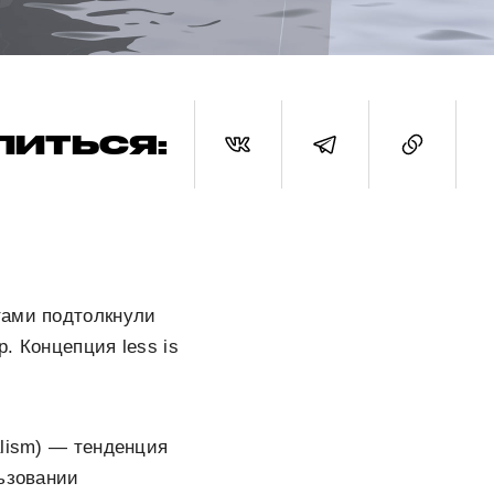
ЛИТЬСЯ:
тами подтолкнули
. Концепция less is
alism) — тенденция
льзовании