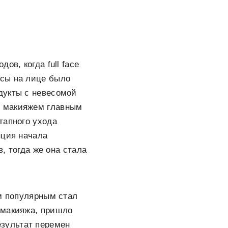
ов, когда full face
нсы на лице было
дукты с невесомой
м макияжем главным
тапного ухода
нция начала
в, тогда же она стала
ым популярным стал
 макияжа, пришло
зультат перемен