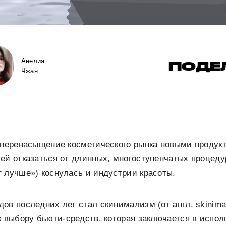
Анелия
ПОДЕ
Чжан
и перенасыщение косметического рынка новыми продук
ей отказаться от длинных, многоступенчатых процедур
 лучше») коснулась и индустрии красоты.
ов последних лет стал скинимализм (от англ. skinim
к выбору бьюти-средств, которая заключается в испо