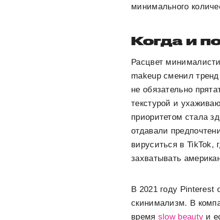
минимального количес
Когда и п
Расцвет минималистичн
makeup сменил тренд
не обязательно прят
текстурой и ухажива
приоритетом стала зд
отдавали предпочтени
вируситься в TikTok, 
захватывать америка
В 2021 году Pinterest
скинимализм. В комп
время
slow beauty
и е