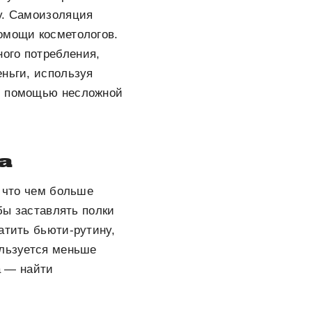
у. Самоизоляция
омощи косметологов.
ого потребления,
еньги, используя
 с помощью несложной
а
, что чем больше
обы заставлять полки
атить бьюти-рутину,
ользуется меньше
а — найти