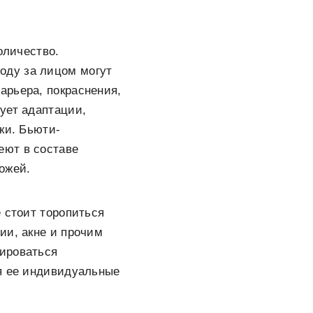
оличество.
оду за лицом могут
арьера, покраснения,
ует адаптации,
ки. Бьюти-
еют в составе
ожей.
 стоит торопиться
ии, акне и прочим
тироваться
ая ее индивидуальные