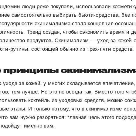
пандемии люди реже покупали, использовали косметик
внее самостоятельно выбирать бьюти-средства, без п
популярности скинимализма стала концепция осознанн
гичность. Тренд создан, чтобы сэкономить время и д
количество продуктов. Скинимализм — уход за кожей
ти-рутины, состоящей обычно из трех-пяти средств.
 принципы скинимализм
о ухода за кожей, у многих складывается впечатление
тов, тем лучше. Но это не всегда так. Вместо того чт
пользовать коктейль из уходовых средств, можно сокр
вые этапы. И только потому, что в скинимализме исп
 что вам нужно разоряться: главная цель этого подход
 подойдут именно вам.