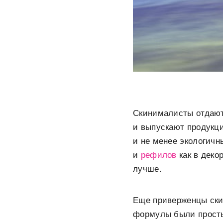
Скинималисты отдают
и выпускают продукци
и не менее экологичн
и
рефилов
как в деко
лучше.
Еще приверженцы ски
формулы были просты