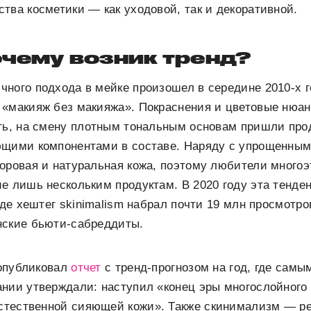
тва косметики — как уходовой, так и декоративной.
очему возник тренд?
ого подхода в мейке произошел в середине 2010-х год
 «макияж без макияжа». Покраснения и цветовые нюа
ать, на смену плотным тональным основам пришли про
ющими компонентами в составе. Наряду с упрощенны
оровая и натуральная кожа, поэтому любители многоэ
е лишь нескольким продуктам. В 2020 году эта тенде
где хештег skinimalism набрал почти 19 млн просмотро
нские бьюти-сабреддиты.
 опубликовал
отчет
с тренд-прогнозом на год, где сам
ании утверждали: наступил «конец эры многослойного
стественной сияющей кожи». Также скинимализм — ре