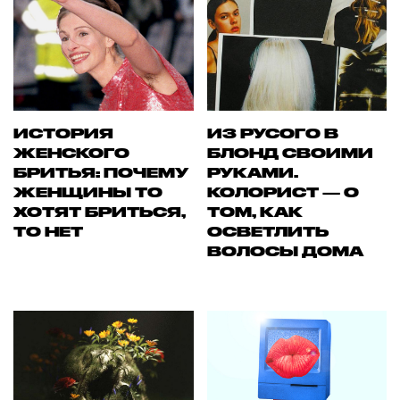
ИСТОРИЯ
ИЗ РУСОГО В
ЖЕНСКОГО
БЛОНД СВОИМИ
БРИТЬЯ: ПОЧЕМУ
РУКАМИ.
ЖЕНЩИНЫ ТО
КОЛОРИСТ — О
ХОТЯТ БРИТЬСЯ,
ТОМ, КАК
ТО НЕТ
ОСВЕТЛИТЬ
ВОЛОСЫ ДОМА