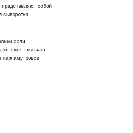
е представляют собой
я сыворотка
ллики соли
ействие, смягчает,
же перламутровое