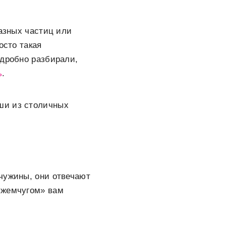
мазных частиц или
осто такая
одробно разбирали,
ь
.
ши из столичных
чужины, они отвечают
 жемчугом» вам