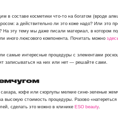
дим в составе косметики что-то на богатом (вроде ал
просом: а действительно ли это коже надо? Или это пр
? На эту тему мы даже писали материал, в котором п
 или иного люксового компонента. Почитать можно
здес
али самые интересные процедуры с элементами роско
ит записываться на них или нет — решайте сами.
жемчугом
 сахара, кофе или скорлупы мелкие сине-зеленые жем
за высокую стоимость процедуры. Разово «натереться
блей, сделать это можно в клинике
ESO beauty
.