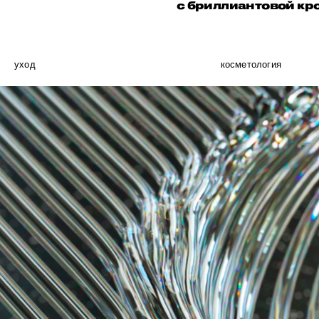
с бриллиантовой кро
уход
косметология