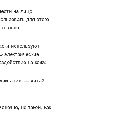
нести на лицо
пользовать для этого
пательно.
маски используют
» электрические
здействие на кожу.
релаксацию — читай
нечно, не такой, как