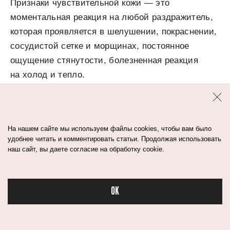
Признаки чувствительной кожи — это
моментальная реакция на любой раздражитель,
которая проявляется в шелушении, покраснении,
сосудистой сетке и морщинах, постоянное
ощущение стянутости, болезненная реакция
на холод и тепло.
Чувствительная кожа остро реагирует
на активные компоненты и высокие концентрации
На нашем сайте мы используем файлы cookies, чтобы вам было
в формулах, поэтому средства для такого типа
удобнее читать и комментировать статьи. Продолжая использовать
наш сайт, вы даете согласие на обработку cookie.
кожи должны быть сбалансированными
и мягкими.
OK
Бьюти