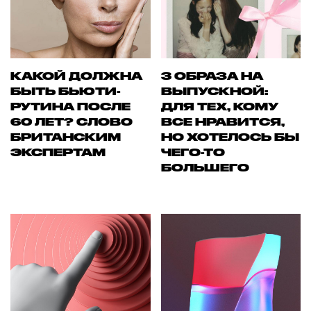
КАКОЙ ДОЛЖНА
3 ОБРАЗА НА
БЫТЬ БЬЮТИ-
ВЫПУСКНОЙ:
РУТИНА ПОСЛЕ
ДЛЯ ТЕХ, КОМУ
60 ЛЕТ? СЛОВО
ВСЕ НРАВИТСЯ,
БРИТАНСКИМ
НО ХОТЕЛОСЬ БЫ
ЭКСПЕРТАМ
ЧЕГО-ТО
БОЛЬШЕГО