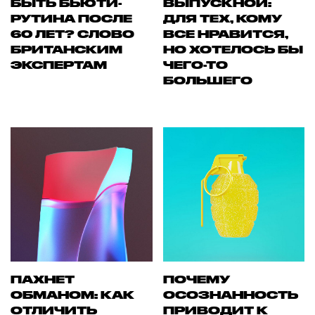
БЫТЬ БЬЮТИ-
ВЫПУСКНОЙ:
РУТИНА ПОСЛЕ
ДЛЯ ТЕХ, КОМУ
60 ЛЕТ? СЛОВО
ВСЕ НРАВИТСЯ,
БРИТАНСКИМ
НО ХОТЕЛОСЬ БЫ
ЭКСПЕРТАМ
ЧЕГО-ТО
БОЛЬШЕГО
ПАХНЕТ
ПОЧЕМУ
ОБМАНОМ: КАК
ОСОЗНАННОСТЬ
ОТЛИЧИТЬ
ПРИВОДИТ К