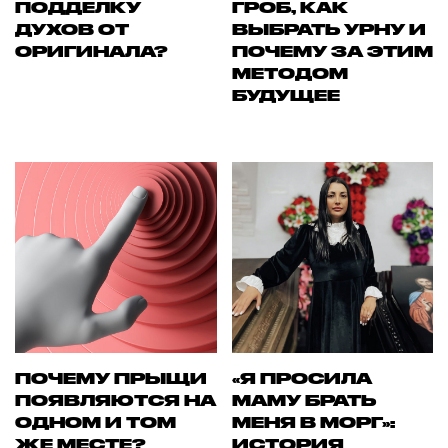
ПОДДЕЛКУ
ГРОБ, КАК
ДУХОВ ОТ
ВЫБРАТЬ УРНУ И
ОРИГИНАЛА?
ПОЧЕМУ ЗА ЭТИМ
МЕТОДОМ
БУДУЩЕЕ
ПОЧЕМУ ПРЫЩИ
«Я ПРОСИЛА
ПОЯВЛЯЮТСЯ НА
МАМУ БРАТЬ
ОДНОМ И ТОМ
МЕНЯ В МОРГ»:
ЖЕ МЕСТЕ?
ИСТОРИЯ