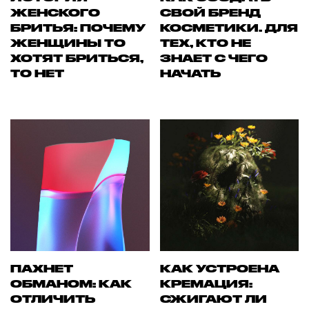
ЖЕНСКОГО
СВОЙ БРЕНД
БРИТЬЯ: ПОЧЕМУ
КОСМЕТИКИ. ДЛЯ
ЖЕНЩИНЫ ТО
ТЕХ, КТО НЕ
ХОТЯТ БРИТЬСЯ,
ЗНАЕТ С ЧЕГО
ТО НЕТ
НАЧАТЬ
ПАХНЕТ
КАК УСТРОЕНА
ОБМАНОМ: КАК
КРЕМАЦИЯ:
ОТЛИЧИТЬ
СЖИГАЮТ ЛИ