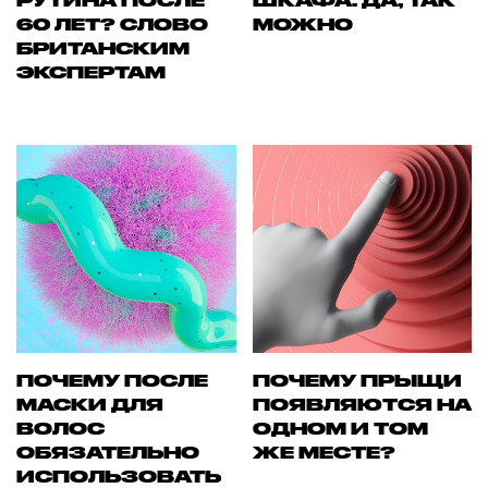
РУТИНА ПОСЛЕ
ШКАФА. ДА, ТАК
60 ЛЕТ? СЛОВО
МОЖНО
БРИТАНСКИМ
ЭКСПЕРТАМ
ПОЧЕМУ ПОСЛЕ
ПОЧЕМУ ПРЫЩИ
МАСКИ ДЛЯ
ПОЯВЛЯЮТСЯ НА
ВОЛОС
ОДНОМ И ТОМ
ОБЯЗАТЕЛЬНО
ЖЕ МЕСТЕ?
ИСПОЛЬЗОВАТЬ