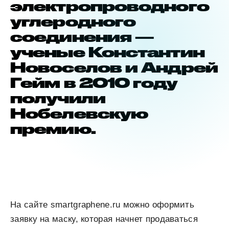
электропроводного
углеродного
соединения —
ученые Константин
Новоселов и Андрей
Гейм в 2010 году
получили
Нобелевскую
премию.
На сайте smartgraphene.ru можно оформить
заявку на маску, которая начнет продаваться