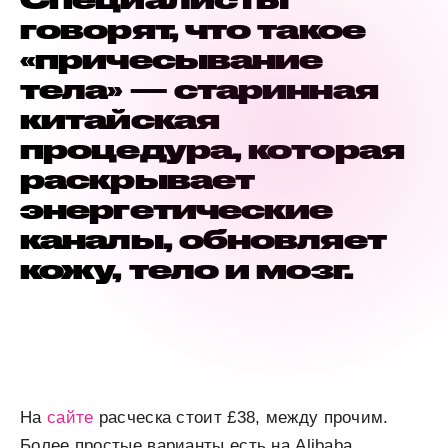
говорят, что такое
«причесывание
тела» — старинная
китайская
процедура, которая
раскрывает
энергетические
каналы, обновляет
кожу, тело и мозг.
На
сайте
расческа стоит £38, между прочим.
Более простые варианты есть на Alibaba.