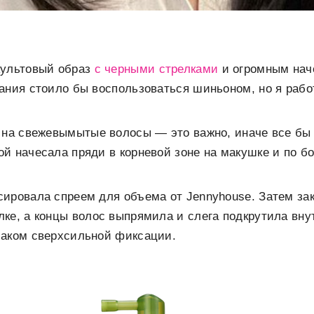
культовый образ
с черными стрелками
и огромным наче
ания стоило бы воспользоваться шиньоном, но я рабо
 на свежевымытые волосы — это важно, иначе все бы
й начесала пряди в корневой зоне на макушке и по бо
ировала спреем для объема от Jennyhouse. Затем зак
лке, а концы волос выпрямила и слега подкрутила вн
лаком сверхсильной фиксации.