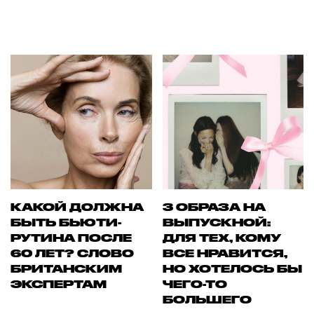
КАКОЙ ДОЛЖНА
3 ОБРАЗА НА
БЫТЬ БЬЮТИ-
ВЫПУСКНОЙ:
РУТИНА ПОСЛЕ
ДЛЯ ТЕХ, КОМУ
60 ЛЕТ? СЛОВО
ВСЕ НРАВИТСЯ,
БРИТАНСКИМ
НО ХОТЕЛОСЬ БЫ
ЭКСПЕРТАМ
ЧЕГО-ТО
БОЛЬШЕГО