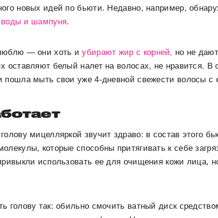
ного новых идей по бьюти. Недавно, например, обнар
 воды и шампуня
.
люблю — они хоть и
убирают жир с корней,
но не даю
х оставляют белый налет на волосах, не нравится. В 
и пошла мыть свои уже 4-дневной свежести волосы с
аботает
голову мицелляркой звучит здраво: в состав этого бь
олекулы, которые способны притягивать к себе загря
привыкли использовать ее для очищения кожи лица, н
ь голову так: обильно смочить ватный диск средство