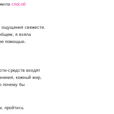
ужила
способ
т ощущения свежести.
общем, я взяла
 ее помощью.
юти-средств входят
знения, кожный жир,
о почему бы
м, пройтись