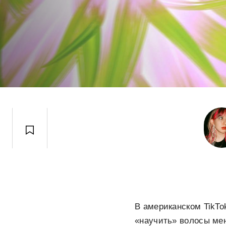
В американском TikTo
«научить» волосы мен