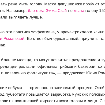
чать реже мыть голову. Масса девушек уже пробуют эт
ети. Например,
блогерка Эмма Скай
не
мыла
голову 150
тали выглядеть лучше.
ко эта практика эффективна, у врача-трихолога клини
и Романовой
. Ее ответ был однозначный: приучить г
ак.
 больше месяца, то могут появиться раздражение и зу
реда для роста липофильных грибков и бактерий, кот
и и появлению фолликулита», — продолжает Юлия Ром
ение себума — гормонально зависимый процесс. Особ
риод пубертата повышается выработка мужских половы
иводит к повышенной жирности кожи головы и лица. С 