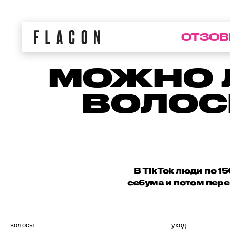
ОТЗОВ
МОЖНО 
ВОЛОС
В TikTok люди по 1
себума и потом пере
волосы
уход