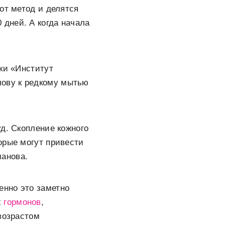
от метод и делятся
 дней. А когда начала
ки «Институт
олову к редкому мытью
д. Скопление кожного
орые могут привести
анова.
енно это заметно
х
гормонов
,
возрастом