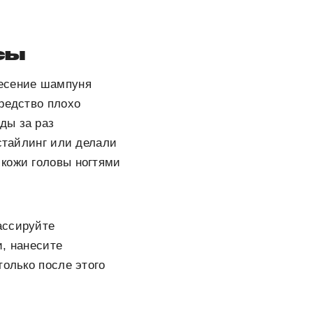
сы
несение шампуня
средство плохо
ды за раз
 стайлинг или делали
 кожи головы ногтями
ассируйте
и, нанесите
только после этого