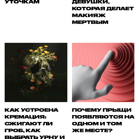
УТОЧКАМ
ДЕВУШКИ,
КОТОРАЯ ДЕЛАЕТ
МАКИЯЖ
МЕРТВЫМ
КАК УСТРОЕНА
ПОЧЕМУ ПРЫЩИ
КРЕМАЦИЯ:
ПОЯВЛЯЮТСЯ НА
СЖИГАЮТ ЛИ
ОДНОМ И ТОМ
ГРОБ, КАК
ЖЕ МЕСТЕ?
ВЫБРАТЬ УРНУ И