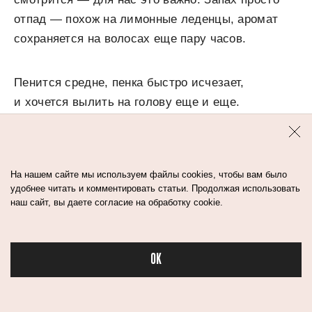
отпад — похож на лимонные леденцы, аромат
сохраняется на волосах еще пару часов.
Пенится средне, пенка быстро исчезает,
и хочется вылить на голову еще и еще.
Соответственно, расход шампуня увеличивается.
Учитывая объем флакона в 330 мл, это не очень
экономично, особенно если у вас супергустые
На нашем сайте мы используем файлы cookies, чтобы вам было
и длинные волосы.
удобнее читать и комментировать статьи. Продолжая использовать
наш сайт, вы даете согласие на обработку cookie.
Смывается без проблем, не оставляя жирности.
Волосы после применения легко расчесываются
OK
и не путаются. Но после сушки феном могут
Бьюти
начать неприятно пушиться, поэтому лучше
всего шампунь себя проявит в тандеме