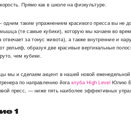
скорость. Прямо как в школе на физкультуре.
 одним таким упражнением красивого пресса вы не д
 мышца (те самые кубики), которую мы качаем во врем
а отвечает за тонус живота), а также внутренние и н
т рельеф, образуя две красивые вертикальные полоск
руто, чем кубики.
цы мы и сделаем акцент в нашей новой еженедельной 
тренера по направлению йога
клуба High Level
Юлию Бо
ковой пресс, — ниже пять наиболее эффективных упра
ие 1