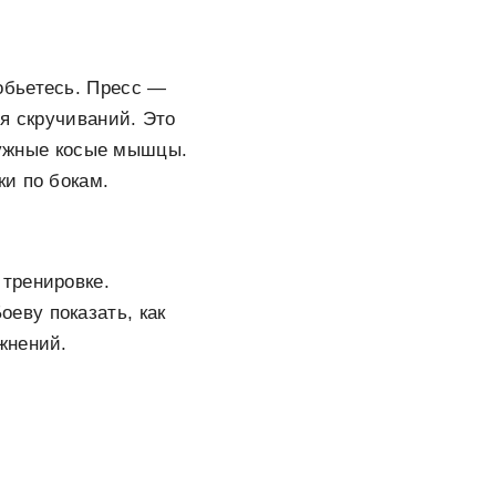
обьетесь. Пресс —
я скручиваний. Это
аружные косые мышцы.
и по бокам.
тренировке.
еву показать, как
жнений.