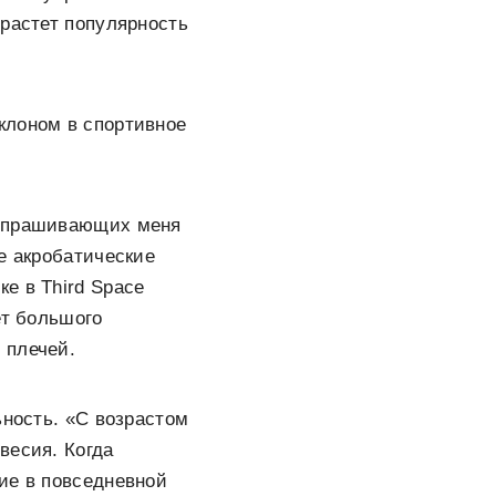
 растет популярность
уклоном в спортивное
 спрашивающих меня
е акробатические
е в Third Space
ет большого
 плечей.
ьность. «С возрастом
весия. Когда
ие в повседневной