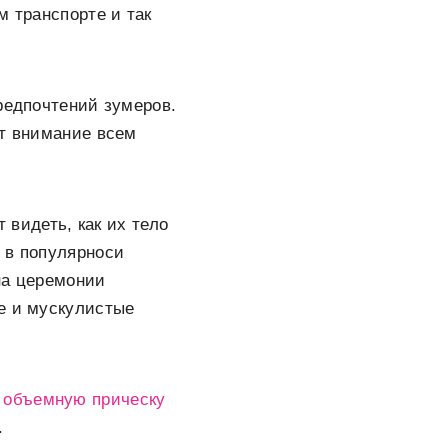
м транспорте и так
редпочтений зумеров.
ют внимание всем
 видеть, как их тело
 в популярноси
на церемонии
е и мускулистые
 объемную прическу
.