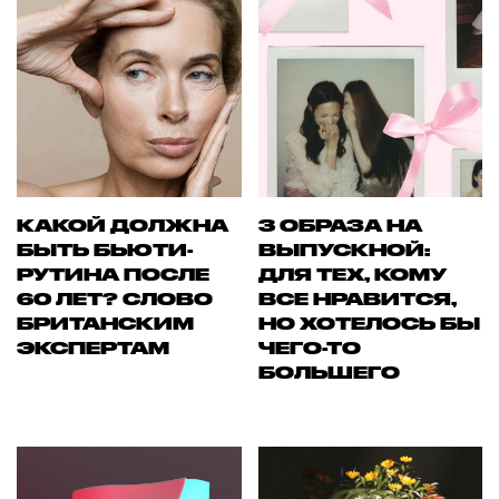
КАКОЙ ДОЛЖНА
3 ОБРАЗА НА
БЫТЬ БЬЮТИ-
ВЫПУСКНОЙ:
РУТИНА ПОСЛЕ
ДЛЯ ТЕХ, КОМУ
60 ЛЕТ? СЛОВО
ВСЕ НРАВИТСЯ,
БРИТАНСКИМ
НО ХОТЕЛОСЬ БЫ
ЭКСПЕРТАМ
ЧЕГО-ТО
БОЛЬШЕГО