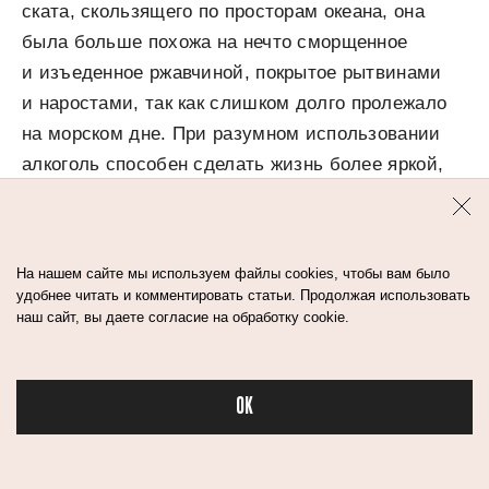
ската, скользящего по просторам океана, она
была больше похожа на нечто сморщенное
и изъеденное ржавчиной, покрытое рытвинами
и наростами, так как слишком долго пролежало
на морском дне. При разумном использовании
алкоголь способен сделать жизнь более яркой,
однако пьющим людям приходится лавировать
между его способностями как улучшить жизнь,
так и сделать ее короче. Помимо вреда для
На нашем сайте мы используем файлы cookies, чтобы вам было
печени и цирроза, алкоголь является фактором
удобнее читать и комментировать статьи. Продолжая использовать
риска и многих разных видов рака. Кроме того,
наш сайт, вы даете согласие на обработку cookie.
его потребление тесно связано с повышенным
кровяным давлением, способным привести
OK
к сердечно-сосудистым заболеваниям, вероятно,
деменции и, вне всякого сомнения, инсульту.
Бьюти в спорте