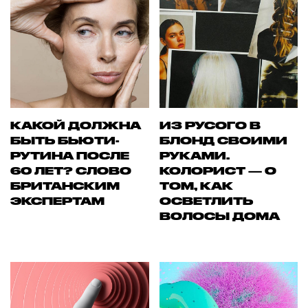
КАКОЙ ДОЛЖНА
ИЗ РУСОГО В
БЫТЬ БЬЮТИ-
БЛОНД СВОИМИ
РУТИНА ПОСЛЕ
РУКАМИ.
60 ЛЕТ? СЛОВО
КОЛОРИСТ — О
БРИТАНСКИМ
ТОМ, КАК
ЭКСПЕРТАМ
ОСВЕТЛИТЬ
ВОЛОСЫ ДОМА