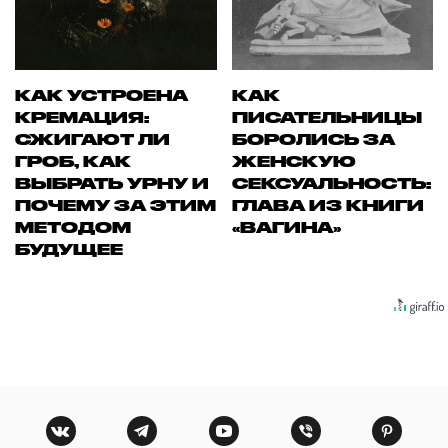
КАК УСТРОЕНА
КАК
КРЕМАЦИЯ:
ПИСАТЕЛЬНИЦЫ
СЖИГАЮТ ЛИ
БОРОЛИСЬ ЗА
ГРОБ, КАК
ЖЕНСКУЮ
ВЫБРАТЬ УРНУ И
СЕКСУАЛЬНОСТЬ:
ПОЧЕМУ ЗА ЭТИМ
ГЛАВА ИЗ КНИГИ
МЕТОДОМ
«ВАГИНА»
БУДУЩЕЕ