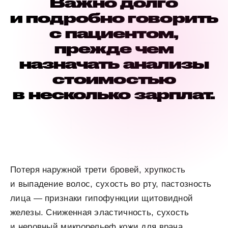
Важно долго
и подробно говорить
с пациентом,
прежде чем
назначать анализы
стоимостью
в несколько зарплат.
Потеря наружной трети бровей, хрупкость
и выпадение волос, сухость во рту, пастозность
лица — признаки гипофункции щитовидной
железы. Сниженная эластичность, сухость
и неровный микрорельеф кожи для врача