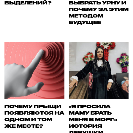
ВЫДЕЛЕНИЙ?
ВЫБРАТЬ УРНУ И
ПОЧЕМУ ЗА ЭТИМ
МЕТОДОМ
БУДУЩЕЕ
ПОЧЕМУ ПРЫЩИ
«Я ПРОСИЛА
ПОЯВЛЯЮТСЯ НА
МАМУ БРАТЬ
ОДНОМ И ТОМ
МЕНЯ В МОРГ»:
ЖЕ МЕСТЕ?
ИСТОРИЯ
ДЕВУШКИ,