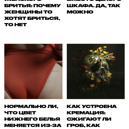
БРИТЬЯ: ПОЧЕМУ
ШКАФА. ДА, ТАК
ЖЕНЩИНЫ ТО
МОЖНО
ХОТЯТ БРИТЬСЯ,
ТО НЕТ
НОРМАЛЬНО ЛИ,
КАК УСТРОЕНА
ЧТО ЦВЕТ
КРЕМАЦИЯ:
НИЖНЕГО БЕЛЬЯ
СЖИГАЮТ ЛИ
МЕНЯЕТСЯ ИЗ-ЗА
ГРОБ, КАК