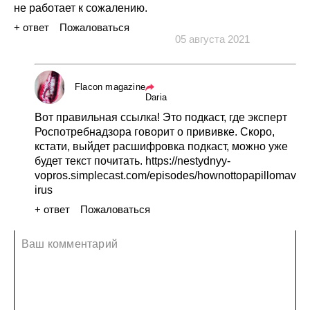
не работает
к сожалению.
+ ответ
Пожаловаться
05 августа 2021
Flacon magazine
Daria
Вот
правильная
ссылка!
Это
подкаст,
где
эксперт
Роспотребнадзора
говорит
о прививке.
Скоро,
кстати,
выйдет
расшифровка
подкаст,
можно
уже
будет
текст
почитать.
https://nestydnyy-
vopros.simplecast.com/episodes/hownottopapillomav
irus
+ ответ
Пожаловаться
12 августа 2021