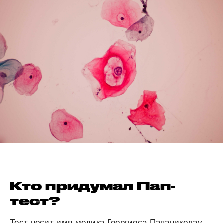
Кто придумал Пап-
тест?
Тест носит имя медика Георгиоса Папаниколау,