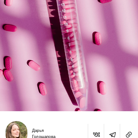
Дарья
Голощапова