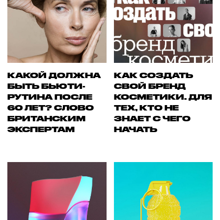
КАКОЙ ДОЛЖНА
КАК СОЗДАТЬ
БЫТЬ БЬЮТИ-
СВОЙ БРЕНД
РУТИНА ПОСЛЕ
КОСМЕТИКИ. ДЛЯ
60 ЛЕТ? СЛОВО
ТЕХ, КТО НЕ
БРИТАНСКИМ
ЗНАЕТ С ЧЕГО
ЭКСПЕРТАМ
НАЧАТЬ