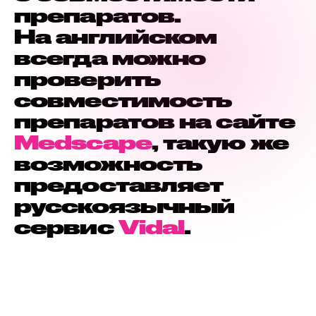
препаратов.
На английском
всегда можно
проверить
совместимость
препаратов на сайте
Medscape
, такую же
возможность
предоставляет
русскоязычный
сервис
Vidal
.