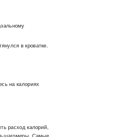
азальному
янулся в кроватке.
есь на калориях
ить расход калорий,
ия-шагомеры. Самые