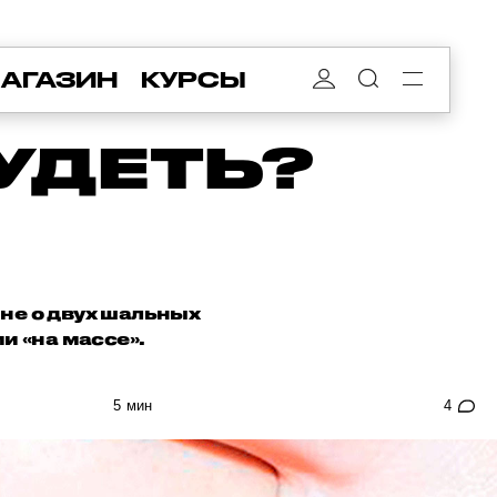
АГАЗИН
КУРСЫ
УДЕТЬ?
ь не о двух шальных
и «на массе».
5 мин
4