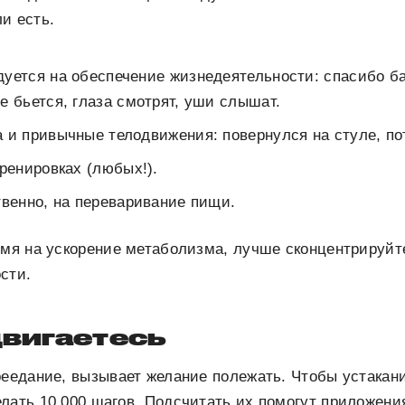
и есть.
уется на обеспечение жизнедеятельности: спасибо б
е бьется, глаза смотрят, уши слышат.
 и привычные телодвижения: повернулся на стуле, пот
тренировках (любых!).
твенно, на переваривание пищи.
емя на ускорение метаболизма, лучше сконцентрируйт
сти.
двигаетесь
реедание, вызывает желание полежать. Чтобы устакан
елать 10 000 шагов. Подсчитать их помогут приложен