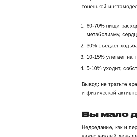
тоненькой инстамодел
60-70% пищи расход
метаболизму, сердц
30% съедает ходьба
10-15% улетает на 
5-10% уходит, собс
Вывод: не тратьте вр
и физической активно
Вы мало 
Недоедание, как и пе
важно каждый день д