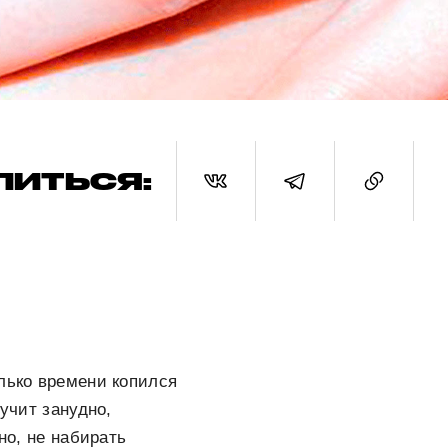
ЛИТЬСЯ:
олько времени копился
учит занудно,
но, не набирать