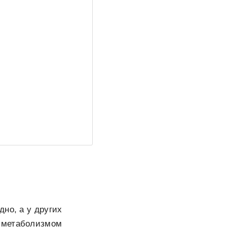
но, а у других
и метаболизмом