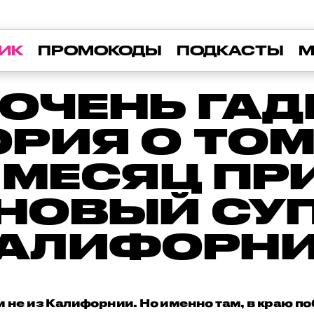
ИК
ПРОМОКОДЫ
ПОДКАСТЫ
М
 ОЧЕНЬ ГА
РИЯ О ТОМ
 МЕСЯЦ П
 НОВЫЙ СУ
АЛИФОРН
м не из Калифорнии. Но именно там, в краю п