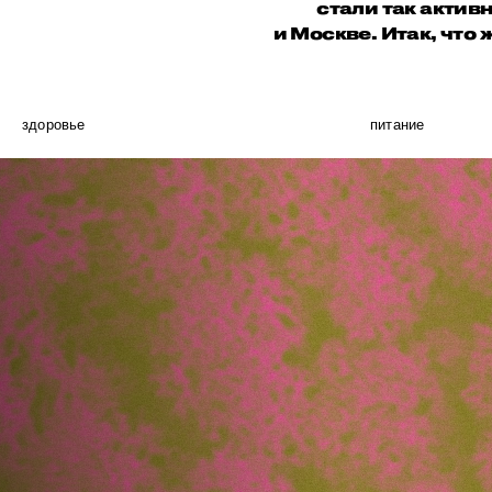
стали так актив
и Москве. Итак, что
здоровье
питание