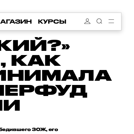
АГАЗИН
КУРСЫ
ДКИЙ?»
, КАК
РИНИМАЛА
ПЕРФУД
ИИ
обедившего ЗОЖ, его