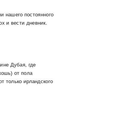
ли нашего постоянного
х и вести дневник.
ине Дубая, где
кошь) от пола
от только ирландского