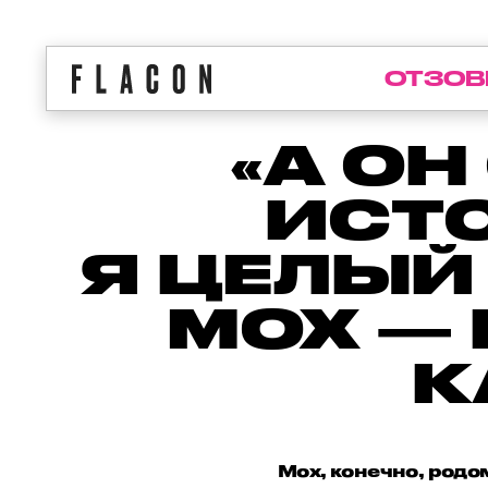
ОТЗОВ
«А ОН
ИСТО
Я ЦЕЛЫЙ
МОХ —
К
Мох, конечно, родо