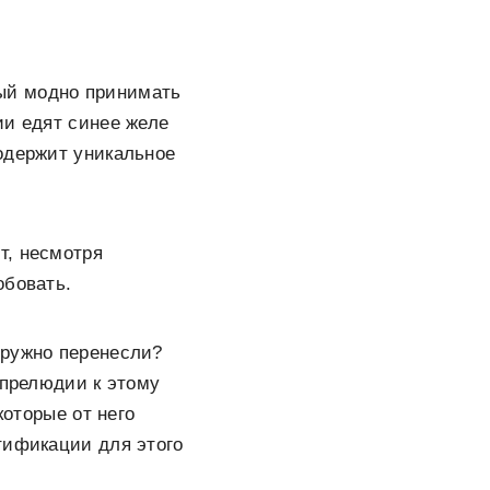
рый модно принимать
ии едят синее желе
одержит уникальное
т, несмотря
обовать.
дружно перенесли?
 прелюдии к этому
которые от него
тификации для этого