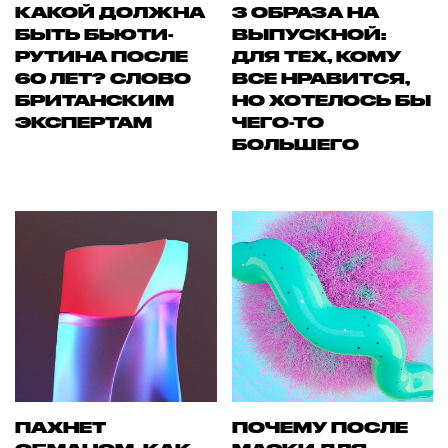
КАКОЙ ДОЛЖНА
3 ОБРАЗА НА
БЫТЬ БЬЮТИ-
ВЫПУСКНОЙ:
РУТИНА ПОСЛЕ
ДЛЯ ТЕХ, КОМУ
60 ЛЕТ? СЛОВО
ВСЕ НРАВИТСЯ,
БРИТАНСКИМ
НО ХОТЕЛОСЬ БЫ
ЭКСПЕРТАМ
ЧЕГО-ТО
БОЛЬШЕГО
ПАХНЕТ
ПОЧЕМУ ПОСЛЕ