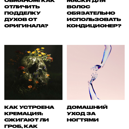
ОБМАНОМ: КАК
МАСКИ ДЛЯ
ОТЛИЧИТЬ
ВОЛОС
ПОДДЕЛКУ
ОБЯЗАТЕЛЬНО
ДУХОВ ОТ
ИСПОЛЬЗОВАТЬ
ОРИГИНАЛА?
КОНДИЦИОНЕР?
КАК УСТРОЕНА
ДОМАШНИЙ
КРЕМАЦИЯ:
УХОД ЗА
СЖИГАЮТ ЛИ
НОГТЯМИ
ГРОБ, КАК