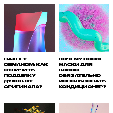
ПАХНЕТ
ПОЧЕМУ ПОСЛЕ
ОБМАНОМ: КАК
МАСКИ ДЛЯ
ОТЛИЧИТЬ
ВОЛОС
ПОДДЕЛКУ
ОБЯЗАТЕЛЬНО
ДУХОВ ОТ
ИСПОЛЬЗОВАТЬ
ОРИГИНАЛА?
КОНДИЦИОНЕР?