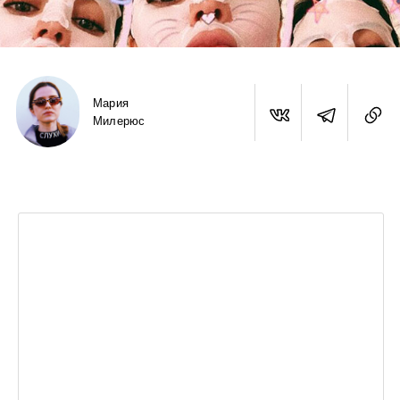
Мария
Милерюс