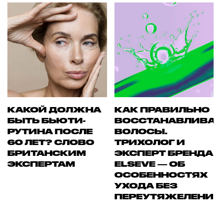
КАКОЙ ДОЛЖНА
КАК ПРАВИЛЬНО
БЫТЬ БЬЮТИ-
ВОССТАНАВЛИВА
РУТИНА ПОСЛЕ
ВОЛОСЫ.
60 ЛЕТ? СЛОВО
ТРИХОЛОГ И
БРИТАНСКИМ
ЭКСПЕРТ БРЕНДА
ЭКСПЕРТАМ
ELSEVE — ОБ
ОСОБЕННОСТЯХ
УХОДА БЕЗ
ПЕРЕУТЯЖЕЛЕНИ