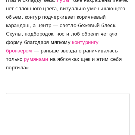
глаз и складку века.
Губы
тоже накрашены иначе:
нет сплошного цвета, визуально уменьшающего
объем, контур подчеркивает коричневый
карандаш, а центр — светло-бежевый блеск.
Скулы, подбородок, нос и лоб обрели четкую
форму благодаря мягкому
контурингу
бронзером
— раньше звезда ограничивалась
только
румянами
на яблочках щек и этим себя
портила».