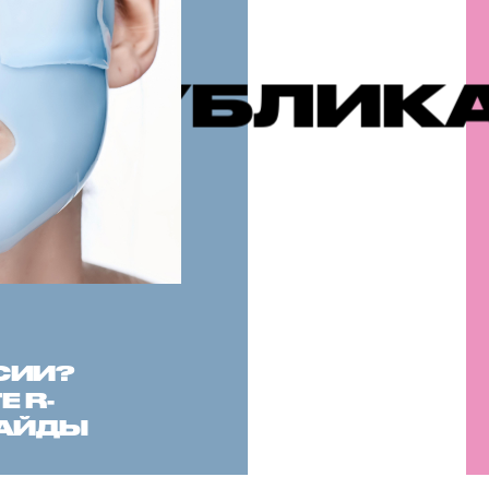
АЦИИ
РЕК
СИИ?
 R-
САЙДЫ