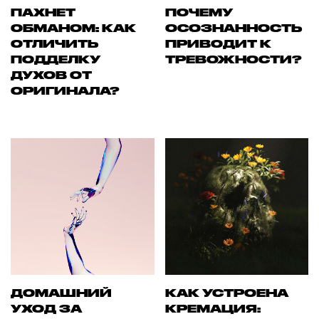
ПАХНЕТ
ПОЧЕМУ
ОБМАНОМ: КАК
ОСОЗНАННОСТЬ
ОТЛИЧИТЬ
ПРИВОДИТ К
ПОДДЕЛКУ
ТРЕВОЖНОСТИ?
ДУХОВ ОТ
ОРИГИНАЛА?
ДОМАШНИЙ
КАК УСТРОЕНА
УХОД ЗА
КРЕМАЦИЯ: