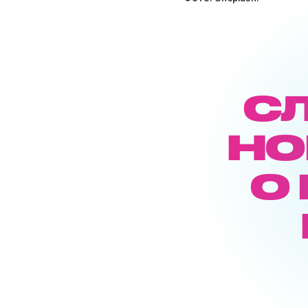
С
НО
О