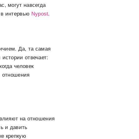
с, могут навсегда
а в интервью
Nypost
.
ичием. Да, та самая
 истории отвечает:
когда человек
ь отношения
 влияют на отношения
ть и давить
же крепкую