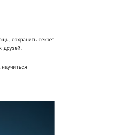
ощь, сохранить секрет
х друзей.
к научиться