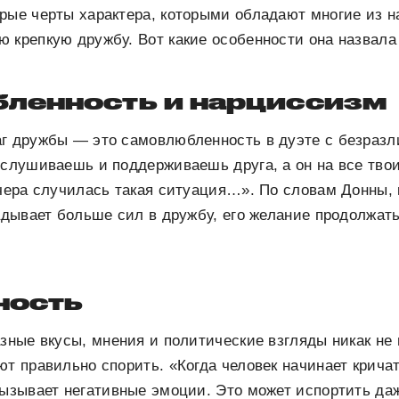
рые черты характера, которыми обладают многие из на
 крепкую дружбу. Вот какие особенности она назвал
ленность и нарциссизм
г дружбы — это самовлюбленность в дуэте с безразл
ыслушиваешь и поддерживаешь друга, а он на все твои
вчера случилась такая ситуация…». По словам Донны, 
ладывает больше сил в дружбу, его желание продолжат
ность
азные вкусы, мнения и политические взгляды никак не
ют правильно спорить. «Когда человек начинает крича
вызывает негативные эмоции. Это может испортить да