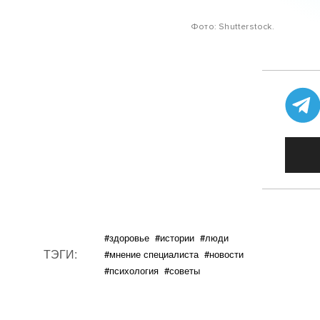
Фото: Shutterstock.
#здоровье
#истории
#люди
ТЭГИ:
#мнение специалиста
#новости
#психология
#советы