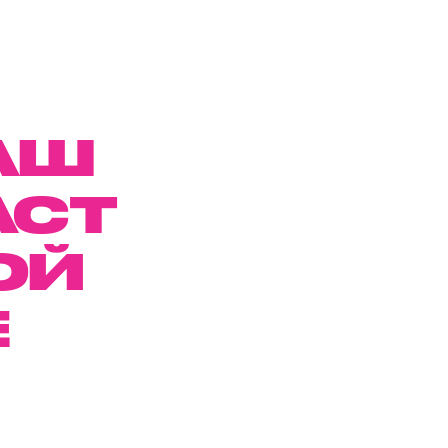
АШ
АСТ
ОЙ
Е